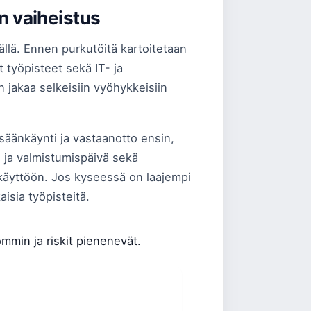
en vaiheistus
llä. Ennen purkutöitä kartoitetaan
at työpisteet sekä IT- ja
an jakaa selkeisiin vyöhykkeisiin
sisäänkäynti ja vastaanotto ensin,
s- ja valmistumispäivä sekä
uu käyttöön. Jos kyseessä on laajempi
aisia työpisteitä.
mmin ja riskit pienenevät.