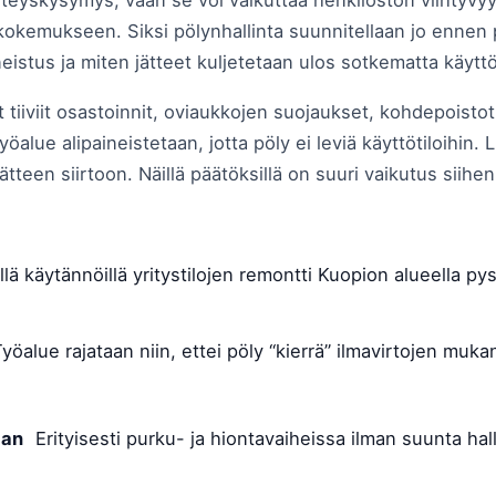
steyskysymys, vaan se voi vaikuttaa henkilöstön viihtyvyy
kokemukseen. Siksi pölynhallinta suunnitellaan jo ennen
neistus ja miten jätteet kuljetetaan ulos sotkematta käyttö
 tiiviit osastoinnit, oviaukkojen suojaukset, kohdepoistot 
alue alipaineistetaan, jotta pöly ei leviä käyttötiloihin. L
kujätteen siirtoon. Näillä päätöksillä on suuri vaikutus sii
lä käytännöillä yritystilojen remontti Kuopion alueella pysy
yöalue rajataan niin, ettei pöly “kierrä” ilmavirtojen muka
aan
Erityisesti purku- ja hiontavaiheissa ilman suunta hall