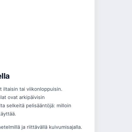
lla
ltaisin tai viikonloppuisin.
lat ovat arkipäivisin
a selkeitä pelisääntöjä: milloin
käyttää.
elmillä ja riittävällä kuivumisajalla.