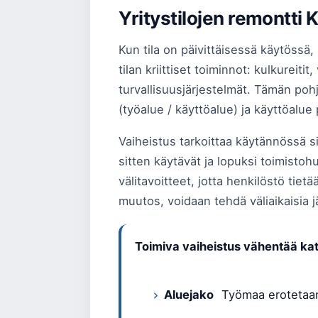
Yritystilojen remontti 
Kun tila on päivittäisessä käytössä
tilan kriittiset toiminnot: kulkureiti
turvallisuusjärjestelmät. Tämän pohja
(työalue / käyttöalue) ja käyttöalu
Vaiheistus tarkoittaa käytännössä sit
sitten käytävät ja lopuksi toimistoh
välitavoitteet, jotta henkilöstö tiet
muutos, voidaan tehdä väliaikaisia jär
Toimiva vaiheistus vähentää ka
Aluejako
Työmaa erotetaan f