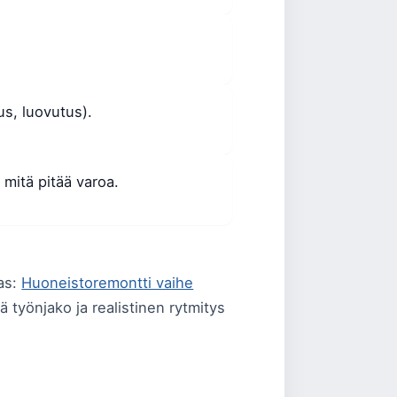
ous, luovutus).
 mitä pitää varoa.
pas:
Huoneistoremontti vaihe
eä työnjako ja realistinen rytmitys