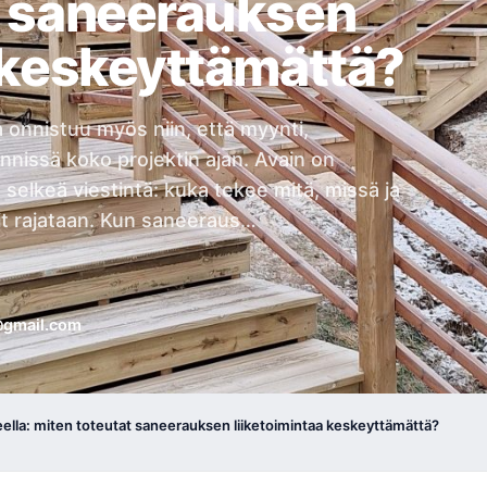
t saneerauksen
a keskeyttämättä?
a onnistuu myös niin, että myynti,
nnissä koko projektin ajan. Avain on
a selkeä viestintä: kuka tekee mitä, missä ja
kit rajataan. Kun saneeraus…
@gmail.com
ueella: miten toteutat saneerauksen liiketoimintaa keskeyttämättä?