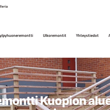
lleria
ylpyhuoneremontti
Ulkoremontit
Yhteystiedot
remontti Kuopion alue