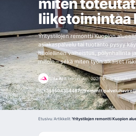
miten toteuta
liiketoiminta
Yritystilojen remontti Kuopion alueell
asiakaspalvelu tai tuotanto pysyy käy
huolellinen vaiheistus, pölynhallinta j
milloin – sekä miten työn aikaiset ris
Silta AI
·
4 heinäkuun, 2026
·
8 min lukuaika
+358504354467
remonttipalveluhavire
Etusivu
/
Artikkelit
/
Yritystilojen remontti Kuopion al