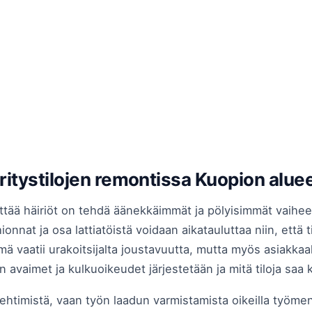
 yritystilojen remontissa Kuopion aluee
ää häiriöt on tehdä äänekkäimmät ja pölyisimmät vaiheet i
onnat ja osa lattiatöistä voidaan aikatauluttaa niin, että ti
 vaatii urakoitsijalta joustavuutta, mutta myös asiakkaalt
n avaimet ja kulkuoikeudet järjestetään ja mitä tiloja saa 
irehtimistä, vaan työn laadun varmistamista oikeilla työmenet