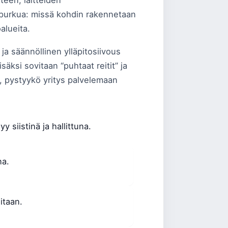
teen, laitteiden
 purkua: missä kohdin rakennetaan
alueita.
ja säännöllinen ylläpitosiivous
isäksi sovitaan “puhtaat reitit” ja
hen, pystyykö yritys palvelemaan
y siistinä ja hallittuna.
na.
itaan.