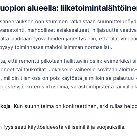
Kuopion alueella: liiketoimintalähtöin
, saneerauksen onnistuminen ratkaistaan suunnittelupöydä
t, varastointi, mahdolliset asiakasalueet, hiljaisuutta vaativ
lta laaditaan työvaiheiden järjestys niin, että tilat voida
e pysyy toiminnassa mahdollisimman normaalisti.
ä, että remontti pilkotaan hallittaviin osiin: esimerkiksi 
uoneet tai taukotilat. Jokaiselle vaiheelle sovitaan aloitu
ää, milloin tilan osa on pois käytöstä ja milloin se palaut
jestelyjä, kuten siirtoseiniä, varastointipisteitä tai väliaik
tkoja
Kun suunnitelma on konkreettinen, arki rullaa helpo
yysisesti käyttöalueesta väliseinillä ja suojauksilla.