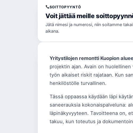
SOITTOPYYNTÖ
Voit jättää meille soittopyyn
Jätä nimesi ja numerosi, niin soitamme taka
aikana.
Yritystilojen remontti Kuopion aluee
projektin ajan. Avain on huolellinen 
työn aikaiset riskit rajataan. Kun sa
henkilöstölle turvallinen.
Tässä oppaassa käydään läpi käytänn
saneerauksia kokonaispalveluna: alo
läpinäkyvyyteen. Tavoitteena on, et
takuu, kun toteutus ja dokumentoint