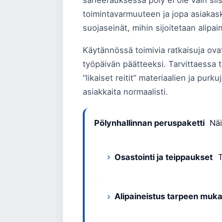
saneerauksessa pöly ei ole vain sii
toimintavarmuuteen ja jopa asiakas
suojaseinät, mihin sijoitetaan alipai
Käytännössä toimivia ratkaisuja ovat
työpäivän päätteeksi. Tarvittaessa työ
“likaiset reitit” materiaalien ja pur
asiakkaita normaalisti.
Pölynhallinnan peruspaketti
Näil
Osastointi ja teippaukset
T
Alipaineistus tarpeen muk