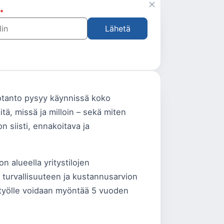
*
Lähetä
uotanto pysyy käynnissä koko
itä, missä ja milloin – sekä miten
n siisti, ennakoitava ja
 alueella yritystilojen
n turvallisuuteen ja kustannusarvion
ä työlle voidaan myöntää 5 vuoden