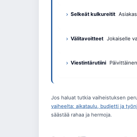
Selkeät kulkureitit
Asiakas-
Välitavoitteet
Jokaiselle vai
Viestintärutiini
Päivittäinen
Jos haluat tutkia vaiheistuksen pe
vaiheelta: aikataulu, budjetti ja työ
säästää rahaa ja hermoja.