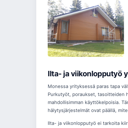
Ilta- ja viikonlopputyö
Monessa yrityksessä paras tapa vältt
Purkutyöt, poraukset, tasoitteiden hi
mahdollisimman käyttökelpoisia. Tämä
hälytysjärjestelmät ovat päällä, mite
Ilta- ja viikonlopputyö ei tarkoita ki