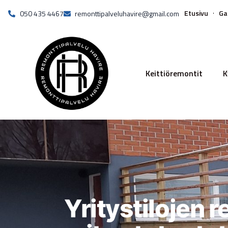
Etusivu
Ga
050 435 4467
remonttipalveluhavire@gmail.com
Keittiöremontit
K
Yritystilojen 