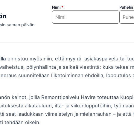
Nimi
*
Puhelin
nön
isin saman päivän
lla
onnistuu myös niin, että myynti, asiakaspalvelu tai t
vaiheistus, pölynhallinta ja selkeä viestintä: kuka tekee m
neeraus suunnitellaan liiketoiminnan ehdoilla, lopputulos o
ön keinot, joilla Remonttipalvelu Havire toteuttaa Kuopion
ituksesta aikatauluun, ilta- ja viikonlopputöihin, työmaa
tä saat laadukkaan viimeistelyn ja mielenrauhan – ja ett
i tehdään oikein.