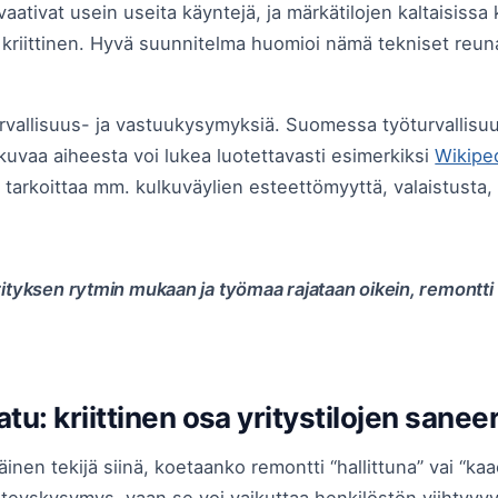
vaativat usein useita käyntejä, ja märkätilojen kaltaisissa
 kriittinen. Hyvä suunnitelma huomioi nämä tekniset reun
rvallisuus- ja vastuukysymyksiä. Suomessa työturvallisuu
skuvaa aiheesta voi lukea luotettavasti esimerkiksi
Wikiped
 tarkoittaa mm. kulkuväylien esteettömyyttä, valaistusta, 
tyksen rytmin mukaan ja työmaa rajataan oikein, remontti v
atu: kriittinen osa yritystilojen sane
äinen tekijä siinä, koetaanko remontti “hallittuna” vai “kaa