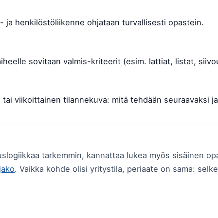
 ja henkilöstöliikenne ohjataan turvallisesti opastein.
heelle sovitaan valmis-kriteerit (esim. lattiat, listat, siiv
 tai viikoittainen tilannekuva: mitä tehdään seuraavaksi ja
ruslogiikkaa tarkemmin, kannattaa lukea myös sisäinen o
njako
. Vaikka kohde olisi yritystila, periaate on sama: selk