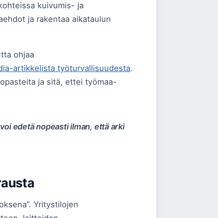
 kohteissa kuivumis- ja
aehdot ja rakentaa aikataulun
tta ohjaa
ia-artikkelista työturvallisuudesta
.
opasteita ja sitä, ettei työmaa-
oi edetä nopeasti ilman, että arki
erausta
oksena”. Yritystilojen